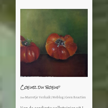
Coeur du boeuf
Marretje Verkaik
Weblog
Geen Reacties
Door
|
|