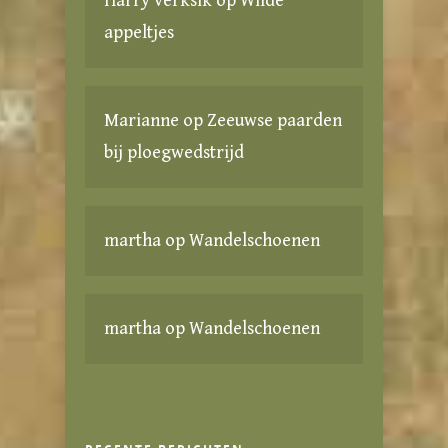
Harry verksik
op
Wilde
appeltjes
Marianne
op
Zeeuwse paarden
bij ploegwedstrijd
martha
op
Wandelschoenen
martha
op
Wandelschoenen