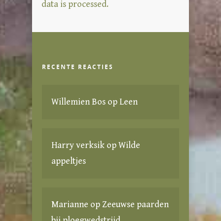
data is processed.
RECENTE REACTIES
Willemien Bos
op
Leen
Harry verksik
op
Wilde
appeltjes
Marianne
op
Zeeuwse paarden
bij ploegwedstrijd