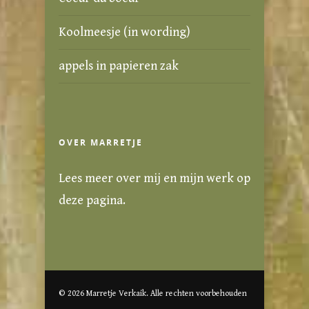
Koolmeesje (in wording)
appels in papieren zak
OVER MARRETJE
Lees meer over mij en mijn werk
op
deze pagina
.
© 2026 Marretje Verkaik. Alle rechten voorbehouden