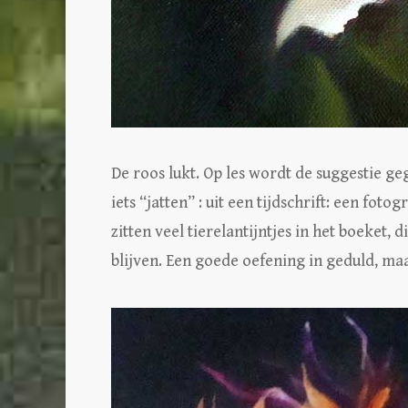
De roos lukt. Op les wordt de suggestie g
iets “jatten” : uit een tijdschrift: een fot
zitten veel tierelantijntjes in het boeket,
blijven. Een goede oefening in geduld, maar