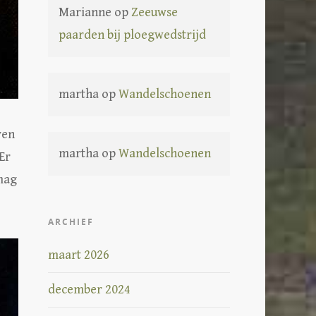
Marianne
op
Zeeuwse
paarden bij ploegwedstrijd
martha
op
Wandelschoenen
ven
martha
op
Wandelschoenen
 Er
 mag
ARCHIEF
maart 2026
december 2024